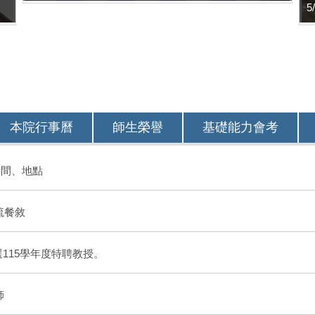
本院行事曆
師生榮譽
基礎能力會考
時間、地點
流餐敘
選115學年度特聘教授。
師