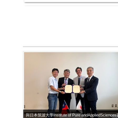
快報~~~
應用物理學系教授
胡裕民
第一作
Yu-Min Hu (
)
Structure-property correlation and resistive switch
快報1~~~
生命科學系教授
陳彥澄
通訊作者
Jen-Tsung Chen (
)
Editorial: Mechanistic and physiological insights int
與日本筑波大學Institute of Pure andAppliedScience