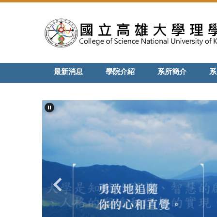
跳
到
主
要
內
容
最新消息
學院介紹
系所簡介
系
區