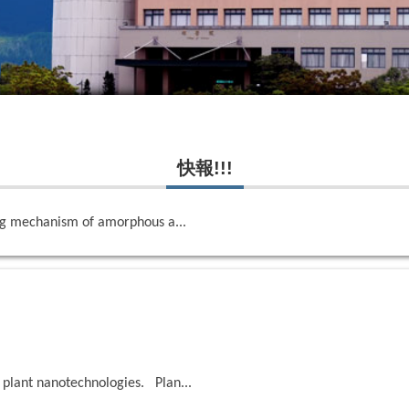
快報!!!
者及通訊作者
ing mechanism of amorphous a...
o plant nanotechnologies. Plan...