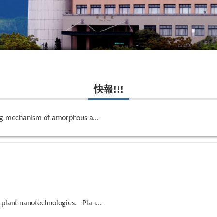
快報!!!
者及通訊作者
ing mechanism of amorphous a...
o plant nanotechnologies. Plan...