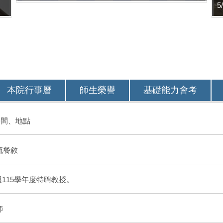
本院行事曆
師生榮譽
基礎能力會考
時間、地點
流餐敘
選115學年度特聘教授。
師