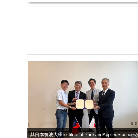
快報~~~
應用物理學系教授
胡裕民
第一作
Yu-Min Hu (
)
Structure-property correlation and resistive switch
快報1~~~
生命科學系教授
陳彥澄
通訊作者
Jen-Tsung Chen (
)
Editorial: Mechanistic and physiological insights int
與日本筑波大學Institute of Pure andAppliedScience