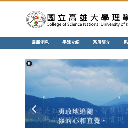
跳
到
主
要
內
容
最新消息
學院介紹
系所簡介
系
區